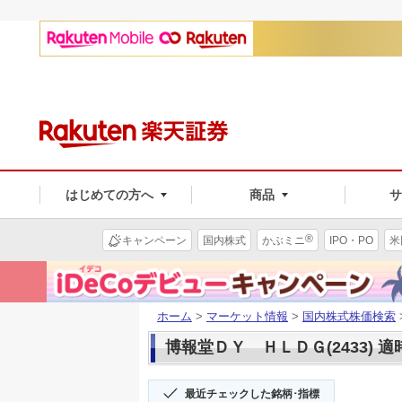
はじめての方へ
商品
®
キャンペーン
国内株式
かぶミニ
IPO・PO
米
ホーム
>
マーケット情報
>
国内株式株価検索
博報堂ＤＹ ＨＬＤＧ(2433) 
最近チェックした銘柄･指標