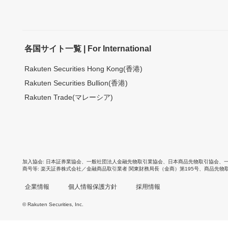
各国サイト一覧 | For International
Rakuten Securities Hong Kong(香港)
Rakuten Securities Bullion(香港)
Rakuten Trade(マレーシア)
加入協会
日本証券業協会
、
一般社団法人金融先物取引業協会
、
日本商品先物取引協会
、
商号等
楽天証券株式会社／金融商品取引業者 関東財務局長（金商）第195号、商品先物
企業情報
個人情報保護方針
採用情報
© Rakuten Securities, Inc.