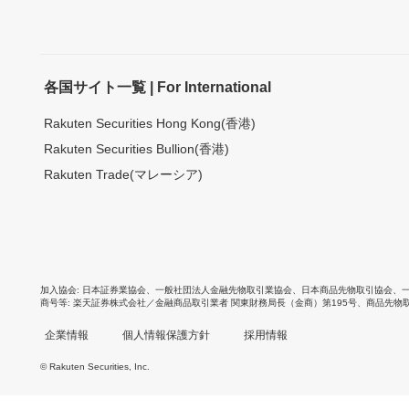
各国サイト一覧 | For International
Rakuten Securities Hong Kong(香港)
Rakuten Securities Bullion(香港)
Rakuten Trade(マレーシア)
加入協会
日本証券業協会
、
一般社団法人金融先物取引業協会
、
日本商品先物取引協会
、
商号等
楽天証券株式会社／金融商品取引業者 関東財務局長（金商）第195号、商品先物
企業情報
個人情報保護方針
採用情報
© Rakuten Securities, Inc.