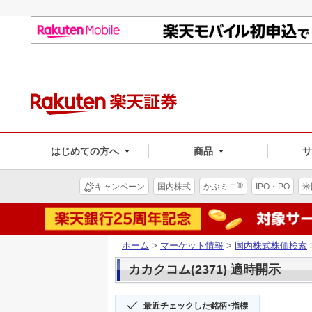
はじめての方へ
商品
®
キャンペーン
国内株式
かぶミニ
IPO・PO
米
ホーム
>
マーケット情報
>
国内株式株価検索
カカクコム(2371) 適時開示
最近チェックした銘柄･指標