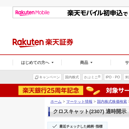
はじめての方へ
商品
®
キャンペーン
国内株式
かぶミニ
IPO・PO
米
ホーム
>
マーケット情報
>
国内株式株価検索
クロスキャット(2307) 適時開示
最近チェックした銘柄･指標