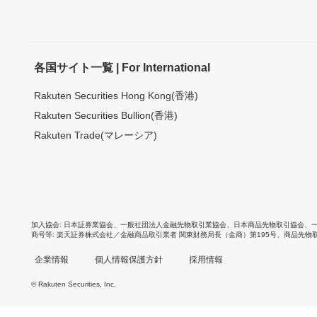
各国サイト一覧 | For International
Rakuten Securities Hong Kong(香港)
Rakuten Securities Bullion(香港)
Rakuten Trade(マレーシア)
加入協会
日本証券業協会
、
一般社団法人金融先物取引業協会
、
日本商品先物取引協会
、
商号等
楽天証券株式会社／金融商品取引業者 関東財務局長（金商）第195号、商品先物
企業情報
個人情報保護方針
採用情報
© Rakuten Securities, Inc.