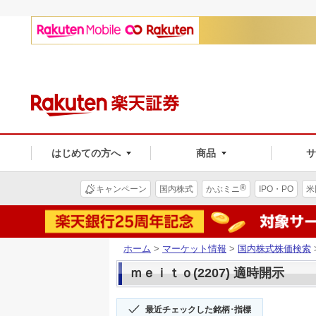
はじめての方へ
商品
®
キャンペーン
国内株式
かぶミニ
IPO・PO
米
ホーム
>
マーケット情報
>
国内株式株価検索
ｍｅｉｔｏ(2207) 適時開示
最近チェックした銘柄･指標