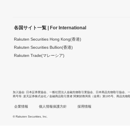
各国サイト一覧 | For International
Rakuten Securities Hong Kong(香港)
Rakuten Securities Bullion(香港)
Rakuten Trade(マレーシア)
加入協会
日本証券業協会
、
一般社団法人金融先物取引業協会
、
日本商品先物取引協会
、
商号等
楽天証券株式会社／金融商品取引業者 関東財務局長（金商）第195号、商品先物
企業情報
個人情報保護方針
採用情報
© Rakuten Securities, Inc.