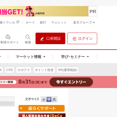
PR
報トウシル
カード
銀行
ウォレット
楽天グループ
口座開設
ログイン
お客様サポート
検索
マーケット情報
学び･セミナー
X
CFD
ロボアド
ポイント投資
IFA(運用相談)