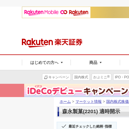
はじめての方へ
商品
®
キャンペーン
国内株式
かぶミニ
IPO・PO
ホーム
>
マーケット情報
>
国内株式株価
森永製菓(2201) 適時開示
最近チェックした銘柄･指標