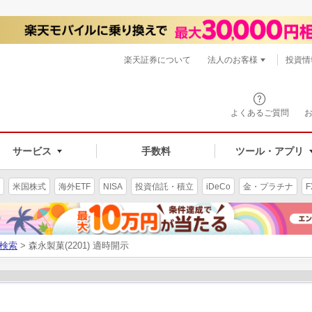
楽天証券について
法人のお客様
投資情
よくあるご質問
サービス
手数料
ツール・アプリ
米国株式
海外ETF
NISA
投資信託・積立
iDeCo
金・プラチナ
F
検索
> 森永製菓(2201) 適時開示