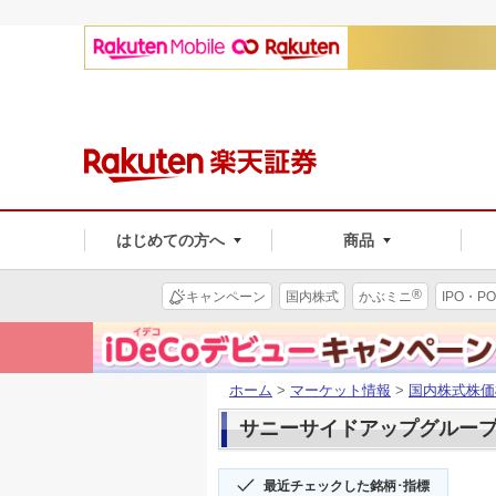
はじめての方へ
商品
®
キャンペーン
国内株式
かぶミニ
IPO・PO
ホーム
>
マーケット情報
>
国内株式株価
サニーサイドアップグループ(2
最近チェックした銘柄･指標