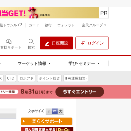
PR
報トウシル
カード
銀行
ウォレット
楽天グループ
口座開設
ログイン
お客様サポート
検索
マーケット情報
学び･セミナー
X
CFD
ロボアド
ポイント投資
IFA(運用相談)