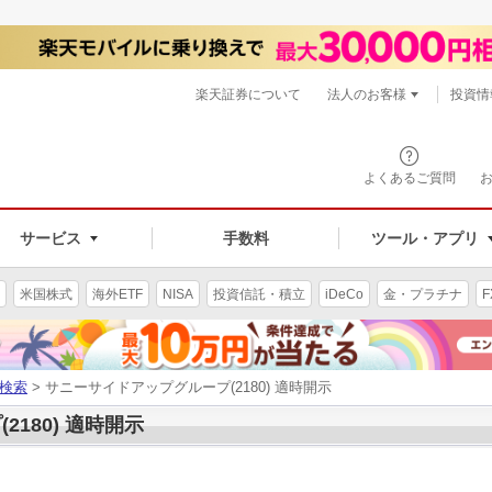
楽天証券について
法人のお客様
投資情
よくあるご質問
サービス
手数料
ツール・アプリ
米国株式
海外ETF
NISA
投資信託・積立
iDeCo
金・プラチナ
F
検索
> サニーサイドアップグループ(2180) 適時開示
180) 適時開示