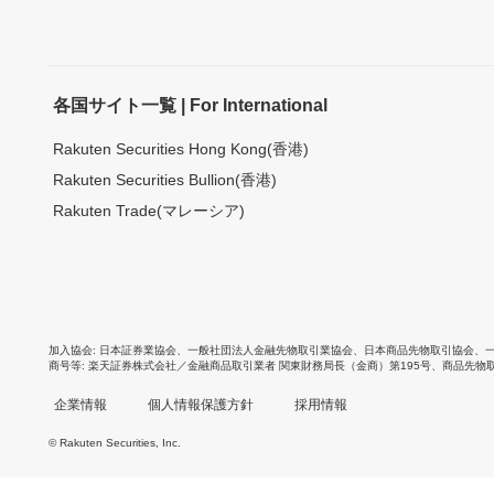
各国サイト一覧 | For International
Rakuten Securities Hong Kong(香港)
Rakuten Securities Bullion(香港)
Rakuten Trade(マレーシア)
加入協会
日本証券業協会
、
一般社団法人金融先物取引業協会
、
日本商品先物取引協会
、
商号等
楽天証券株式会社／金融商品取引業者 関東財務局長（金商）第195号、商品先物
企業情報
個人情報保護方針
採用情報
© Rakuten Securities, Inc.