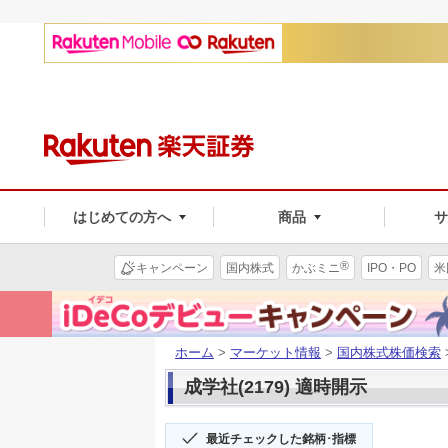
はじめての方へ
商品
®
キャンペーン
国内株式
かぶミニ
IPO・PO
米
ホーム
>
マーケット情報
>
国内株式株価検索
成学社(2179) 適時開示
最近チェックした銘柄･指標