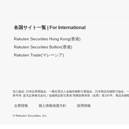
各国サイト一覧 | For International
Rakuten Securities Hong Kong(香港)
Rakuten Securities Bullion(香港)
Rakuten Trade(マレーシア)
加入協会
日本証券業協会
、
一般社団法人金融先物取引業協会
、
日本商品先物取引協会
、
商号等
楽天証券株式会社／金融商品取引業者 関東財務局長（金商）第195号、商品先物
企業情報
個人情報保護方針
採用情報
© Rakuten Securities, Inc.