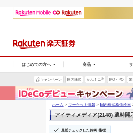
はじめての方へ
商品
®
キャンペーン
国内株式
かぶミニ
IPO・PO
米
ホーム
>
マーケット情報
>
国内株式株価検索
アイティメディア(2148) 適時開
最近チェックした銘柄･指標