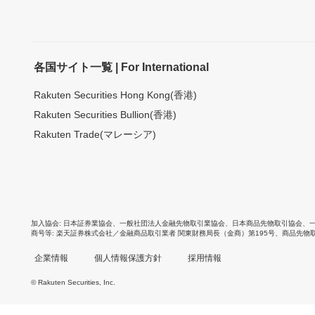
各国サイト一覧 | For International
Rakuten Securities Hong Kong(香港)
Rakuten Securities Bullion(香港)
Rakuten Trade(マレーシア)
加入協会
日本証券業協会
、
一般社団法人金融先物取引業協会
、
日本商品先物取引協会
、
商号等
楽天証券株式会社／金融商品取引業者 関東財務局長（金商）第195号、商品先物
企業情報
個人情報保護方針
採用情報
© Rakuten Securities, Inc.