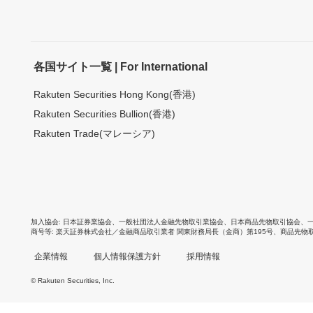
各国サイト一覧 | For International
Rakuten Securities Hong Kong(香港)
Rakuten Securities Bullion(香港)
Rakuten Trade(マレーシア)
加入協会
日本証券業協会
、
一般社団法人金融先物取引業協会
、
日本商品先物取引協会
、
商号等
楽天証券株式会社／金融商品取引業者 関東財務局長（金商）第195号、商品先物
企業情報
個人情報保護方針
採用情報
© Rakuten Securities, Inc.