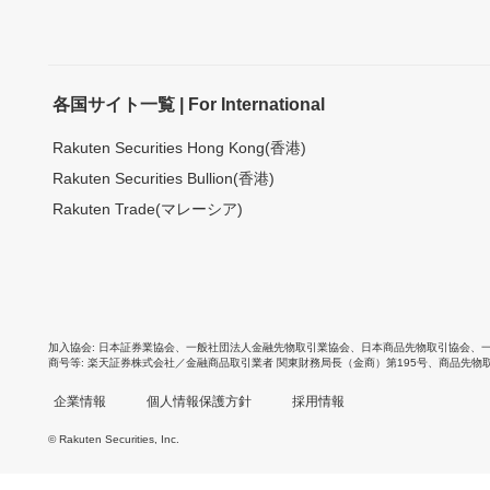
各国サイト一覧 | For International
Rakuten Securities Hong Kong(香港)
Rakuten Securities Bullion(香港)
Rakuten Trade(マレーシア)
加入協会
日本証券業協会
、
一般社団法人金融先物取引業協会
、
日本商品先物取引協会
、
商号等
楽天証券株式会社／金融商品取引業者 関東財務局長（金商）第195号、商品先物
企業情報
個人情報保護方針
採用情報
© Rakuten Securities, Inc.