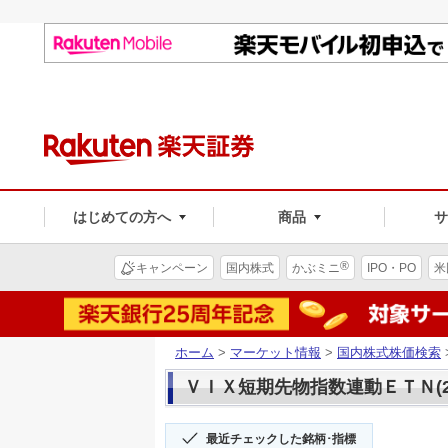
はじめての方へ
商品
®
キャンペーン
国内株式
かぶミニ
IPO・PO
米
ホーム
>
マーケット情報
>
国内株式株価検索
ＶＩＸ短期先物指数連動ＥＴＮ(20
最近チェックした銘柄･指標