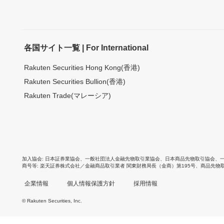
各国サイト一覧 | For International
Rakuten Securities Hong Kong(香港)
Rakuten Securities Bullion(香港)
Rakuten Trade(マレーシア)
加入協会
日本証券業協会
、
一般社団法人金融先物取引業協会
、
日本商品先物取引協会
、
商号等
楽天証券株式会社／金融商品取引業者 関東財務局長（金商）第195号、商品先物
企業情報
個人情報保護方針
採用情報
© Rakuten Securities, Inc.