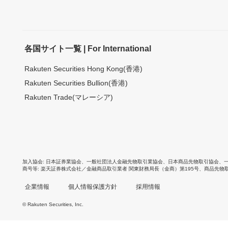
各国サイト一覧 | For International
Rakuten Securities Hong Kong(香港)
Rakuten Securities Bullion(香港)
Rakuten Trade(マレーシア)
加入協会
日本証券業協会
、
一般社団法人金融先物取引業協会
、
日本商品先物取引協会
、
商号等
楽天証券株式会社／金融商品取引業者 関東財務局長（金商）第195号、商品先物
企業情報
個人情報保護方針
採用情報
© Rakuten Securities, Inc.