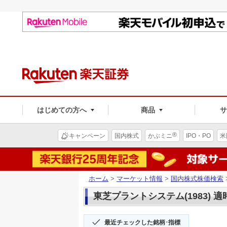
はじめての方へ
商品
®
キャンペーン
国内株式
かぶミニ
IPO・PO
米
ホーム
>
マーケット情報
>
国内株式株価検索
東芝プラントシステム(1983) 
最近チェックした銘柄･指標