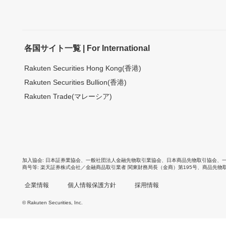
各国サイト一覧 | For International
Rakuten Securities Hong Kong(香港)
Rakuten Securities Bullion(香港)
Rakuten Trade(マレーシア)
加入協会
日本証券業協会
、
一般社団法人金融先物取引業協会
、
日本商品先物取引協会
、
商号等
楽天証券株式会社／金融商品取引業者 関東財務局長（金商）第195号、商品先物
企業情報
個人情報保護方針
採用情報
© Rakuten Securities, Inc.