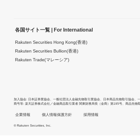
各国サイト一覧 | For International
Rakuten Securities Hong Kong(香港)
Rakuten Securities Bullion(香港)
Rakuten Trade(マレーシア)
加入協会
日本証券業協会
、
一般社団法人金融先物取引業協会
、
日本商品先物取引協会
、
商号等
楽天証券株式会社／金融商品取引業者 関東財務局長（金商）第195号、商品先物
企業情報
個人情報保護方針
採用情報
© Rakuten Securities, Inc.