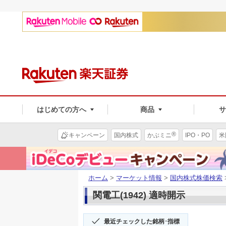
はじめての方へ
商品
®
キャンペーン
国内株式
かぶミニ
IPO・PO
米
ホーム
>
マーケット情報
>
国内株式株価検索
関電工(1942) 適時開示
最近チェックした銘柄･指標