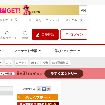
PR
報トウシル
カード
銀行
ウォレット
楽天グループ
口座開設
ログイン
お客様サポート
検索
マーケット情報
学び･セミナー
X
CFD
ロボアド
ポイント投資
IFA(運用相談)