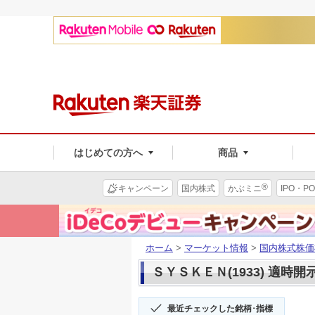
はじめての方へ
商品
®
キャンペーン
国内株式
かぶミニ
IPO・PO
ホーム
>
マーケット情報
>
国内株式株価
ＳＹＳＫＥＮ(1933) 適時開
最近チェックした銘柄･指標