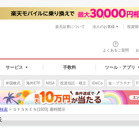
楽天証券について
法人のお客様
投資情
よくあるご質問
サービス
手数料
ツール・アプリ
米国株式
海外ETF
NISA
投資信託・積立
iDeCo
金・プラチナ
F
検索
> ＳＹＳＫＥＮ(1933) 適時開示
示