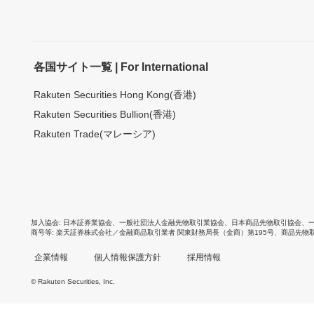
各国サイト一覧 | For International
Rakuten Securities Hong Kong(香港)
Rakuten Securities Bullion(香港)
Rakuten Trade(マレーシア)
加入協会
日本証券業協会
、
一般社団法人金融先物取引業協会
、
日本商品先物取引協会
、
商号等
楽天証券株式会社／金融商品取引業者 関東財務局長（金商）第195号、商品先物
企業情報
個人情報保護方針
採用情報
© Rakuten Securities, Inc.