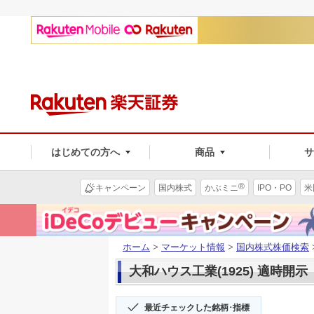
はじめての方へ
商品
®
キャンペーン
国内株式
かぶミニ
IPO・PO
米
ホーム
>
マーケット情報
>
国内株式株価検索
大和ハウス工業(1925) 適時開示
最近チェックした銘柄･指標