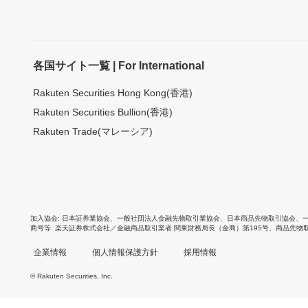
各国サイト一覧 | For International
Rakuten Securities Hong Kong(香港)
Rakuten Securities Bullion(香港)
Rakuten Trade(マレーシア)
加入協会
日本証券業協会
、
一般社団法人金融先物取引業協会
、
日本商品先物取引協会
、
商号等
楽天証券株式会社／金融商品取引業者 関東財務局長（金商）第195号、商品先物
企業情報
個人情報保護方針
採用情報
© Rakuten Securities, Inc.