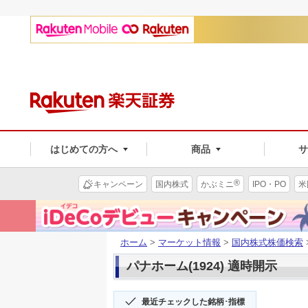
はじめての方へ
商品
®
キャンペーン
国内株式
かぶミニ
IPO・PO
米
ホーム
>
マーケット情報
>
国内株式株価検索
パナホーム(1924) 適時開示
最近チェックした銘柄･指標