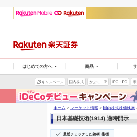
はじめての方へ
商品
®
キャンペーン
国内株式
かぶミニ
IPO・PO
米
ホーム
>
マーケット情報
>
国内株式株価検索
日本基礎技術(1914) 適時開示
最近チェックした銘柄･指標