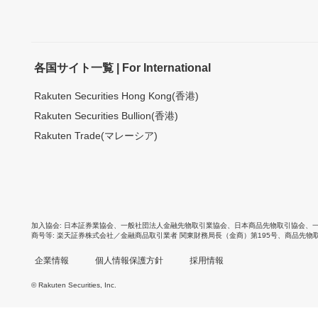
各国サイト一覧 | For International
Rakuten Securities Hong Kong(香港)
Rakuten Securities Bullion(香港)
Rakuten Trade(マレーシア)
加入協会
日本証券業協会
、
一般社団法人金融先物取引業協会
、
日本商品先物取引協会
、
商号等
楽天証券株式会社／金融商品取引業者 関東財務局長（金商）第195号、商品先物
企業情報
個人情報保護方針
採用情報
© Rakuten Securities, Inc.