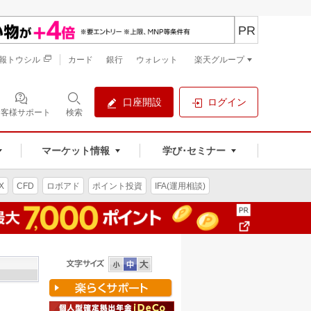
PR
報トウシル
カード
銀行
ウォレット
楽天グループ
口座開設
ログイン
お客様サポート
検索
マーケット情報
学び･セミナー
X
CFD
ロボアド
ポイント投資
IFA(運用相談)