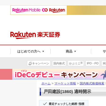
はじめての方へ
商品
®
キャンペーン
国内株式
かぶミニ
IPO・PO
米
ホーム
>
マーケット情報
>
国内株式株価検索
戸田建設(1860) 適時開示
最近チェックした銘柄･指標