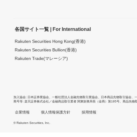
各国サイト一覧 | For International
Rakuten Securities Hong Kong(香港)
Rakuten Securities Bullion(香港)
Rakuten Trade(マレーシア)
加入協会
日本証券業協会
、
一般社団法人金融先物取引業協会
、
日本商品先物取引協会
、
商号等
楽天証券株式会社／金融商品取引業者 関東財務局長（金商）第195号、商品先物
企業情報
個人情報保護方針
採用情報
© Rakuten Securities, Inc.