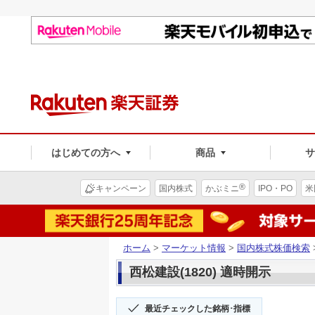
はじめての方へ
商品
®
キャンペーン
国内株式
かぶミニ
IPO・PO
米
ホーム
>
マーケット情報
>
国内株式株価検索
西松建設(1820) 適時開示
最近チェックした銘柄･指標