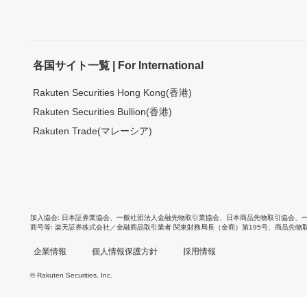
各国サイト一覧 | For International
Rakuten Securities Hong Kong(香港)
Rakuten Securities Bullion(香港)
Rakuten Trade(マレーシア)
加入協会
日本証券業協会
、
一般社団法人金融先物取引業協会
、
日本商品先物取引協会
、
商号等
楽天証券株式会社／金融商品取引業者 関東財務局長（金商）第195号、商品先物
企業情報
個人情報保護方針
採用情報
© Rakuten Securities, Inc.