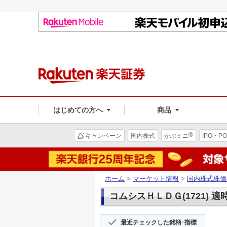
はじめての方へ
商品
®
キャンペーン
国内株式
かぶミニ
IPO・PO
ホーム
>
マーケット情報
>
国内株式株価
コムシスＨＬＤＧ(1721) 適
最近チェックした銘柄･指標