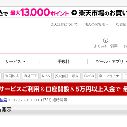
楽天証券について
法人のお客様
投資情
よくあるご質問
サービス
手数料
ツール・アプリ
米国株式
海外ETF
NISA
投資信託・積立
iDeCo
金・プラチナ
F
検索
> コムシスＨＬＤＧ(1721) 適時開示
時開示