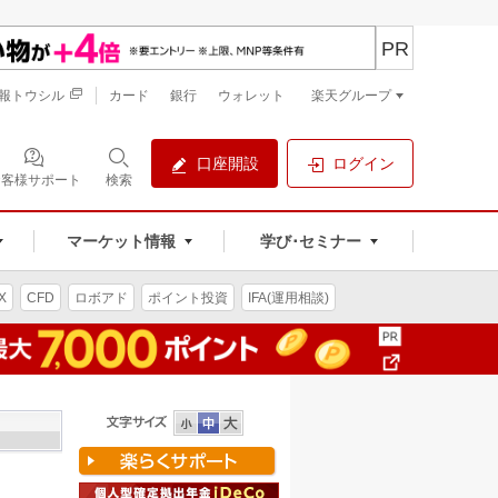
PR
報トウシル
カード
銀行
ウォレット
楽天グループ
口座開設
ログイン
お客様サポート
検索
マーケット情報
学び･セミナー
X
CFD
ロボアド
ポイント投資
IFA(運用相談)