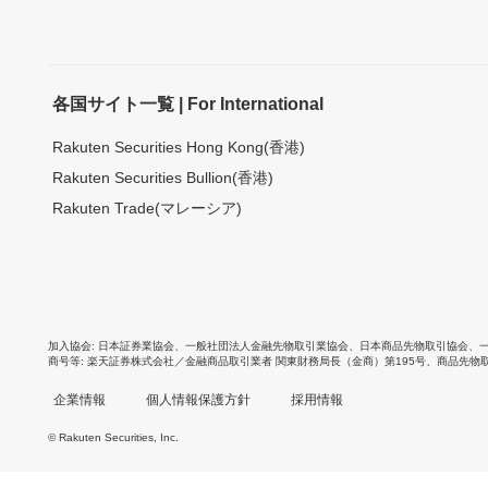
各国サイト一覧 | For International
Rakuten Securities Hong Kong(香港)
Rakuten Securities Bullion(香港)
Rakuten Trade(マレーシア)
加入協会
日本証券業協会
、
一般社団法人金融先物取引業協会
、
日本商品先物取引協会
、
商号等
楽天証券株式会社／金融商品取引業者 関東財務局長（金商）第195号、商品先物
企業情報
個人情報保護方針
採用情報
© Rakuten Securities, Inc.