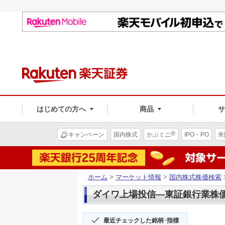
はじめての方へ
商品
®
キャンペーン
国内株式
かぶミニ
IPO・PO
米
ホーム
>
マーケット情報
>
国内株式株価検索
ダイワ上場投信―東証銀行業株価(1
最近チェックした銘柄･指標