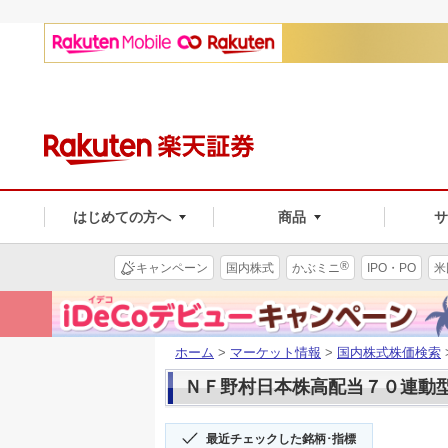
はじめての方へ
商品
®
キャンペーン
国内株式
かぶミニ
IPO・PO
米
ホーム
>
マーケット情報
>
国内株式株価検索
ＮＦ野村日本株高配当７０連動型(1
最近チェックした銘柄･指標