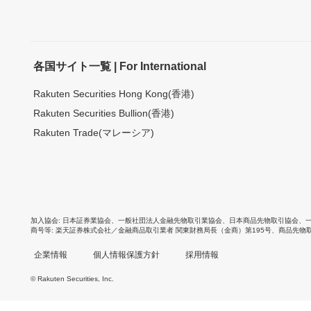
各国サイト一覧 | For International
Rakuten Securities Hong Kong(香港)
Rakuten Securities Bullion(香港)
Rakuten Trade(マレーシア)
加入協会
日本証券業協会
、
一般社団法人金融先物取引業協会
、
日本商品先物取引協会
、
商号等
楽天証券株式会社／金融商品取引業者 関東財務局長（金商）第195号、商品先物
企業情報
個人情報保護方針
採用情報
© Rakuten Securities, Inc.