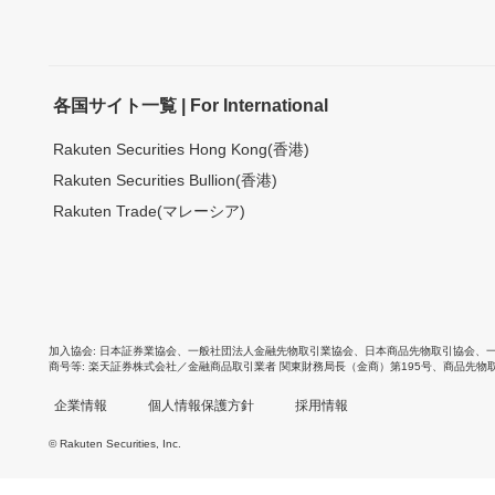
各国サイト一覧 | For International
Rakuten Securities Hong Kong(香港)
Rakuten Securities Bullion(香港)
Rakuten Trade(マレーシア)
加入協会
日本証券業協会
、
一般社団法人金融先物取引業協会
、
日本商品先物取引協会
、
商号等
楽天証券株式会社／金融商品取引業者 関東財務局長（金商）第195号、商品先物
企業情報
個人情報保護方針
採用情報
© Rakuten Securities, Inc.