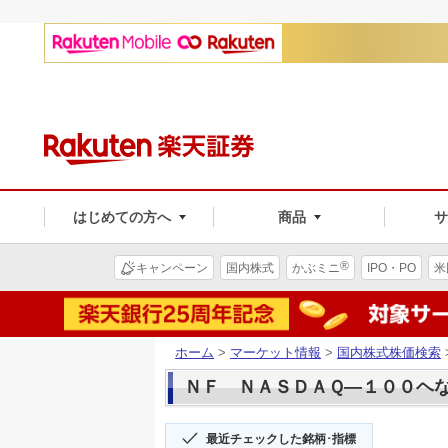
はじめての方へ
商品
®
キャンペーン
国内株式
かぶミニ
IPO・PO
米
ホーム
>
マーケット情報
>
国内株式株価検索
ＮＦ ＮＡＳＤＡＱ―１００ヘな(1
最近チェックした銘柄･指標