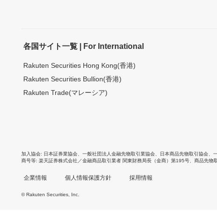
各国サイト一覧 | For International
Rakuten Securities Hong Kong(香港)
Rakuten Securities Bullion(香港)
Rakuten Trade(マレーシア)
加入協会
日本証券業協会
、
一般社団法人金融先物取引業協会
、
日本商品先物取引協会
、
商号等
楽天証券株式会社／金融商品取引業者 関東財務局長（金商）第195号、商品先物
企業情報
個人情報保護方針
採用情報
© Rakuten Securities, Inc.