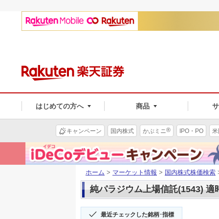
はじめての方へ
商品
®
キャンペーン
国内株式
かぶミニ
IPO・PO
米
ホーム
>
マーケット情報
>
国内株式株価検索
純パラジウム上場信託(1543) 
最近チェックした銘柄･指標