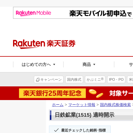
はじめての方へ
商品
®
キャンペーン
国内株式
かぶミニ
IPO・PO
米
ホーム
>
マーケット情報
>
国内株式株価検索
日鉄鉱業(1515) 適時開示
最近チェックした銘柄･指標