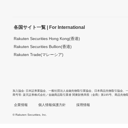
各国サイト一覧 | For International
Rakuten Securities Hong Kong(香港)
Rakuten Securities Bullion(香港)
Rakuten Trade(マレーシア)
加入協会
日本証券業協会
、
一般社団法人金融先物取引業協会
、
日本商品先物取引協会
、
商号等
楽天証券株式会社／金融商品取引業者 関東財務局長（金商）第195号、商品先物
企業情報
個人情報保護方針
採用情報
© Rakuten Securities, Inc.