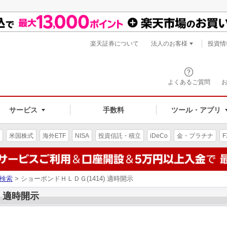
楽天証券について
法人のお客様
投資情
よくあるご質問
サービス
手数料
ツール・アプリ
米国株式
海外ETF
NISA
投資信託・積立
iDeCo
金・プラチナ
F
検索
> ショーボンドＨＬＤＧ(1414) 適時開示
) 適時開示