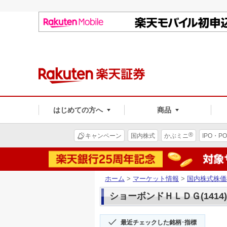
はじめての方へ
商品
®
キャンペーン
国内株式
かぶミニ
IPO・PO
ホーム
>
マーケット情報
>
国内株式株価
ショーボンドＨＬＤＧ(1414
最近チェックした銘柄･指標