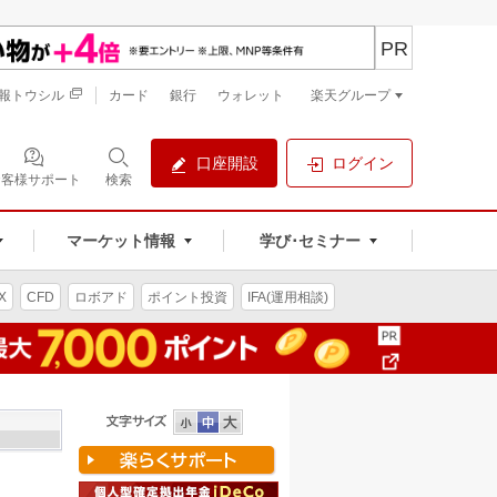
PR
報トウシル
カード
銀行
ウォレット
楽天グループ
口座開設
ログイン
お客様サポート
検索
マーケット情報
学び･セミナー
X
CFD
ロボアド
ポイント投資
IFA(運用相談)