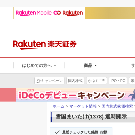
はじめての方へ
商品
®
キャンペーン
国内株式
かぶミニ
IPO・PO
米
ホーム
>
マーケット情報
>
国内株式株価検索
雪国まいたけ(1378) 適時開示
最近チェックした銘柄･指標