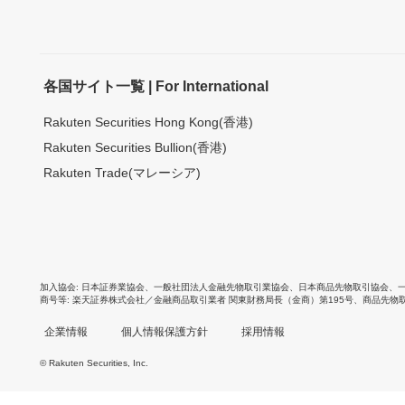
各国サイト一覧 | For International
Rakuten Securities Hong Kong(香港)
Rakuten Securities Bullion(香港)
Rakuten Trade(マレーシア)
加入協会
日本証券業協会
、
一般社団法人金融先物取引業協会
、
日本商品先物取引協会
、
商号等
楽天証券株式会社／金融商品取引業者 関東財務局長（金商）第195号、商品先物
企業情報
個人情報保護方針
採用情報
© Rakuten Securities, Inc.