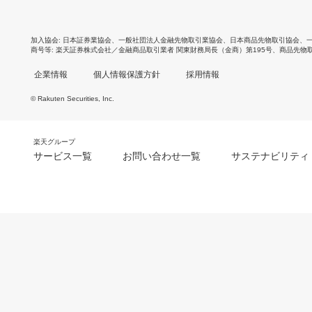
加入協会
日本証券業協会
、
一般社団法人金融先物取引業協会
、
日本商品先物取引協会
、
商号等
楽天証券株式会社／金融商品取引業者 関東財務局長（金商）第195号、商品先物
企業情報
個人情報保護方針
採用情報
© Rakuten Securities, Inc.
楽天グループ
サービス一覧
お問い合わせ一覧
サステナビリティ
m