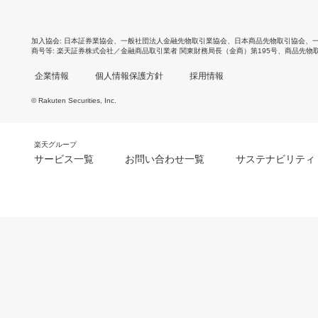
加入協会
日本証券業協会
、
一般社団法人金融先物取引業協会
、
日本商品先物取引協会
、
商号等
楽天証券株式会社／金融商品取引業者 関東財務局長（金商）第195号、商品先物
企業情報
個人情報保護方針
採用情報
© Rakuten Securities, Inc.
楽天グループ
サービス一覧
お問い合わせ一覧
サステナビリティ
m