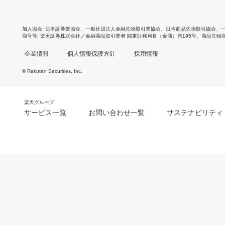
加入協会
日本証券業協会
、
一般社団法人金融先物取引業協会
、
日本商品先物取引協会
、
商号等
楽天証券株式会社／金融商品取引業者 関東財務局長（金商）第195号、商品先物
企業情報
個人情報保護方針
採用情報
© Rakuten Securities, Inc.
楽天グループ
サービス一覧
お問い合わせ一覧
サステナビリティ
m