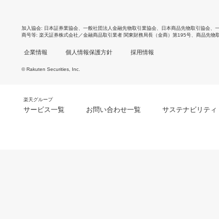
加入協会
日本証券業協会
、
一般社団法人金融先物取引業協会
、
日本商品先物取引協会
、
商号等
楽天証券株式会社／金融商品取引業者 関東財務局長（金商）第195号、商品先物
企業情報
個人情報保護方針
採用情報
© Rakuten Securities, Inc.
楽天グループ
サービス一覧
お問い合わせ一覧
サステナビリティ
m