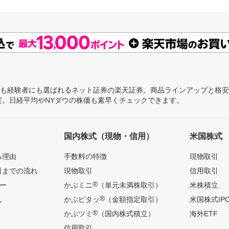
にも経験者にも選ばれるネット証券の楽天証券。商品ラインアップと格
充実。日経平均やNYダウの株価も素早くチェックできます。
国内株式（現物・信用）
米国株式
る理由
手数料の特徴
現物取引
引までの流れ
現物取引
信用取引
®
ー
かぶミニ
（単元未満株取引）
米株積立
®
ん
かぶピタッ
（金額指定取引）
米国株式IP
®
かぶツミ
（国内株式積立）
海外ETF
信用取引