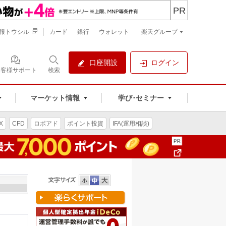
PR
報トウシル
カード
銀行
ウォレット
楽天グループ
口座開設
ログイン
お客様サポート
検索
マーケット情報
学び･セミナー
X
CFD
ロボアド
ポイント投資
IFA(運用相談)