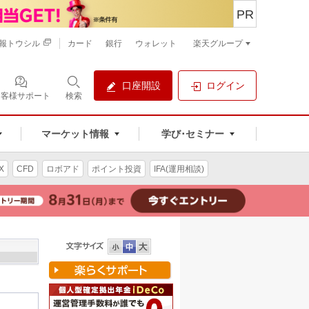
PR
報トウシル
カード
銀行
ウォレット
楽天グループ
口座開設
ログイン
お客様サポート
検索
マーケット情報
学び･セミナー
X
CFD
ロボアド
ポイント投資
IFA(運用相談)