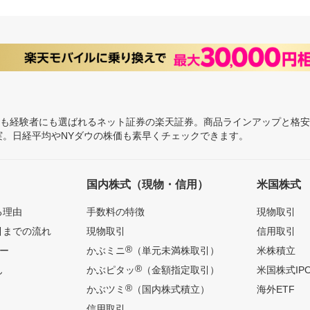
にも経験者にも選ばれるネット証券の楽天証券。商品ラインアップと格
充実。日経平均やNYダウの株価も素早くチェックできます。
国内株式（現物・信用）
米国株式
る理由
手数料の特徴
現物取引
引までの流れ
現物取引
信用取引
®
ー
かぶミニ
（単元未満株取引）
米株積立
®
ん
かぶピタッ
（金額指定取引）
米国株式IP
®
かぶツミ
（国内株式積立）
海外ETF
信用取引