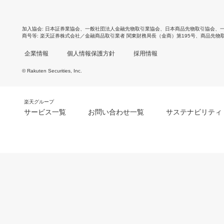
加入協会
日本証券業協会
、
一般社団法人金融先物取引業協会
、
日本商品先物取引協会
、
商号等
楽天証券株式会社／金融商品取引業者 関東財務局長（金商）第195号、商品先物
企業情報
個人情報保護方針
採用情報
© Rakuten Securities, Inc.
楽天グループ
サービス一覧
お問い合わせ一覧
サステナビリティ
m