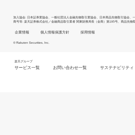
加入協会
日本証券業協会
、
一般社団法人金融先物取引業協会
、
日本商品先物取引協会
、
商号等
楽天証券株式会社／金融商品取引業者 関東財務局長（金商）第195号、商品先物
企業情報
個人情報保護方針
採用情報
© Rakuten Securities, Inc.
楽天グループ
サービス一覧
お問い合わせ一覧
サステナビリティ
m