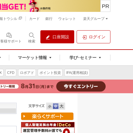
PR
報トウシル
カード
銀行
ウォレット
楽天グループ
口座開設
ログイン
お客様サポート
検索
マーケット情報
学び･セミナー
X
CFD
ロボアド
ポイント投資
IFA(運用相談)