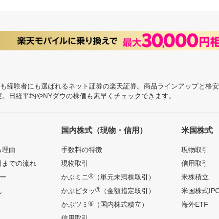
にも経験者にも選ばれるネット証券の楽天証券。商品ラインアップと格
充実。日経平均やNYダウの株価も素早くチェックできます。
国内株式（現物・信用）
米国株式
る理由
手数料の特徴
現物取引
引までの流れ
現物取引
信用取引
®
ー
かぶミニ
（単元未満株取引）
米株積立
®
ん
かぶピタッ
（金額指定取引）
米国株式IP
®
かぶツミ
（国内株式積立）
海外ETF
信用取引