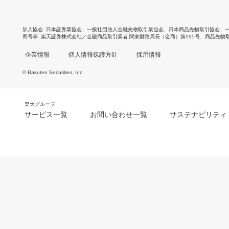
加入協会
日本証券業協会
、
一般社団法人金融先物取引業協会
、
日本商品先物取引協会
、
商号等
楽天証券株式会社／金融商品取引業者 関東財務局長（金商）第195号、商品先物
企業情報
個人情報保護方針
採用情報
© Rakuten Securities, Inc.
楽天グループ
サービス一覧
お問い合わせ一覧
サステナビリティ
m