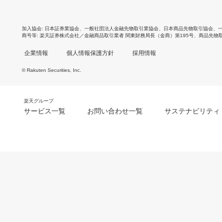
加入協会
日本証券業協会
、
一般社団法人金融先物取引業協会
、
日本商品先物取引協会
、
商号等
楽天証券株式会社／金融商品取引業者 関東財務局長（金商）第195号、商品先物
企業情報
個人情報保護方針
採用情報
© Rakuten Securities, Inc.
楽天グループ
サービス一覧
お問い合わせ一覧
サステナビリティ
m