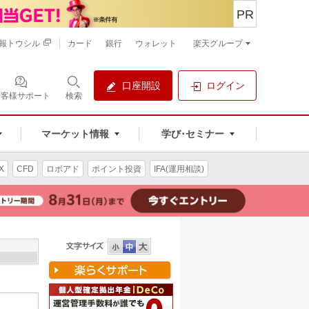
PR
報トウシル
カード
銀行
ウォレット
楽天グループ
口座開設
ログイン
お客様サポート
検索
マーケット情報
学び･セミナー
X
CFD
ロボアド
ポイント投資
IFA(運用相談)