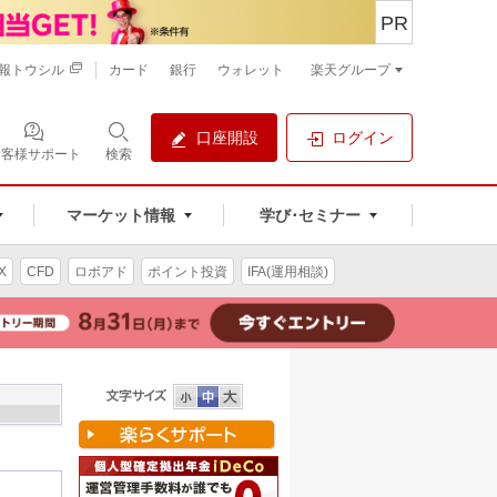
PR
報トウシル
カード
銀行
ウォレット
楽天グループ
口座開設
ログイン
お客様サポート
検索
マーケット情報
学び･セミナー
X
CFD
ロボアド
ポイント投資
IFA(運用相談)