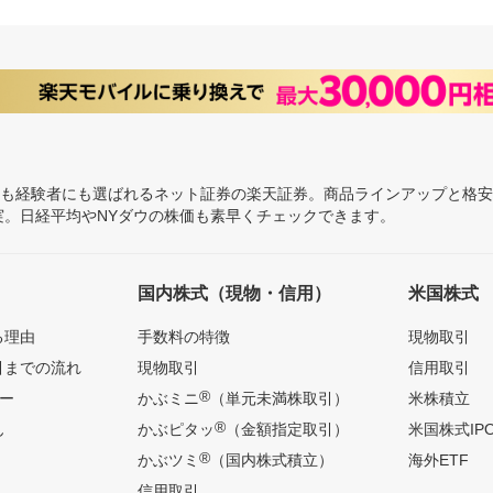
にも経験者にも選ばれるネット証券の楽天証券。商品ラインアップと格
充実。日経平均やNYダウの株価も素早くチェックできます。
国内株式（現物・信用）
米国株式
る理由
手数料の特徴
現物取引
引までの流れ
現物取引
信用取引
®
ー
かぶミニ
（単元未満株取引）
米株積立
®
ん
かぶピタッ
（金額指定取引）
米国株式IP
®
かぶツミ
（国内株式積立）
海外ETF
信用取引