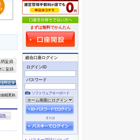
まずは無料でかんたん
総合口座ログイン
ログインID
パスワード
ソフトウェアキーボード
または
パスキー認証について