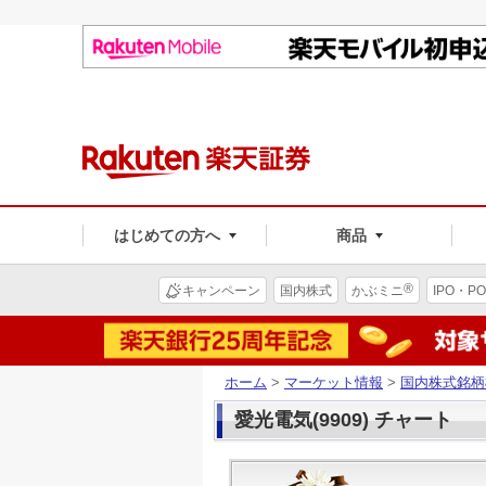
はじめての方へ
商品
®
キャンペーン
国内株式
かぶミニ
IPO・PO
ホーム
>
マーケット情報
>
国内株式銘柄
愛光電気(9909) チャート