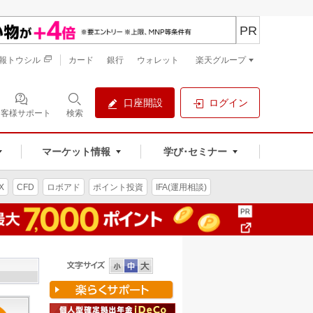
PR
報トウシル
カード
銀行
ウォレット
楽天グループ
口座開設
ログイン
お客様サポート
検索
マーケット情報
学び･セミナー
X
CFD
ロボアド
ポイント投資
IFA(運用相談)