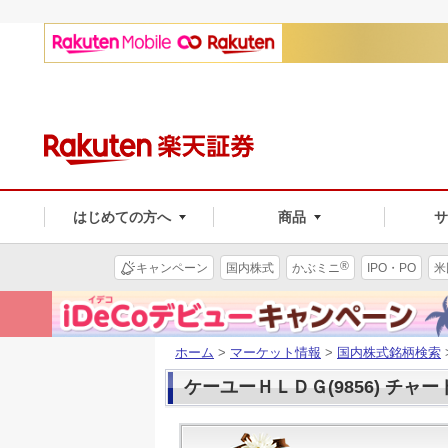
はじめての方へ
商品
®
キャンペーン
国内株式
かぶミニ
IPO・PO
米
ホーム
>
マーケット情報
>
国内株式銘柄検索
ケーユーＨＬＤＧ(9856) チャー