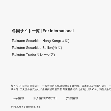
各国サイト一覧 | For International
Rakuten Securities Hong Kong(香港)
Rakuten Securities Bullion(香港)
Rakuten Trade(マレーシア)
加入協会
日本証券業協会
、
一般社団法人金融先物取引業協会
、
日本商品先物取引協会
、
商号等
楽天証券株式会社／金融商品取引業者 関東財務局長（金商）第195号、商品先物
企業情報
個人情報保護方針
採用情報
© Rakuten Securities, Inc.