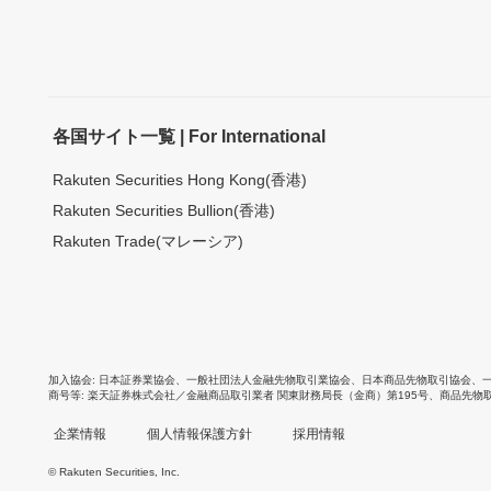
各国サイト一覧 | For International
Rakuten Securities Hong Kong(香港)
Rakuten Securities Bullion(香港)
Rakuten Trade(マレーシア)
加入協会
日本証券業協会
、
一般社団法人金融先物取引業協会
、
日本商品先物取引協会
、
商号等
楽天証券株式会社／金融商品取引業者 関東財務局長（金商）第195号、商品先物
企業情報
個人情報保護方針
採用情報
© Rakuten Securities, Inc.