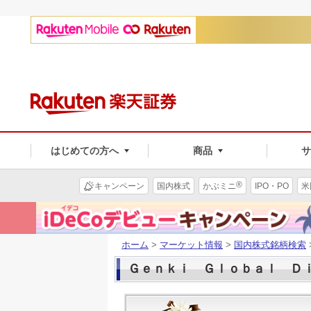
はじめての方へ
商品
®
キャンペーン
国内株式
かぶミニ
IPO・PO
米
ホーム
>
マーケット情報
>
国内株式銘柄検索
Ｇｅｎｋｉ Ｇｌｏｂａｌ Ｄｉ(9