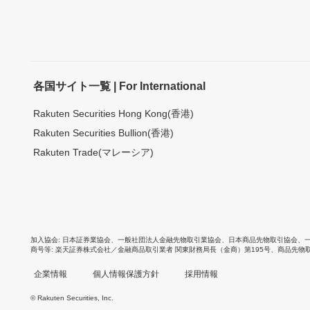
各国サイト一覧 | For International
Rakuten Securities Hong Kong(香港)
Rakuten Securities Bullion(香港)
Rakuten Trade(マレーシア)
加入協会
日本証券業協会
、
一般社団法人金融先物取引業協会
、
日本商品先物取引協会
、
商号等
楽天証券株式会社／金融商品取引業者 関東財務局長（金商）第195号、商品先物
企業情報
個人情報保護方針
採用情報
© Rakuten Securities, Inc.