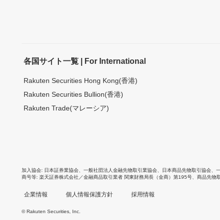
各国サイト一覧 | For International
Rakuten Securities Hong Kong(香港)
Rakuten Securities Bullion(香港)
Rakuten Trade(マレーシア)
加入協会
日本証券業協会
、
一般社団法人金融先物取引業協会
、
日本商品先物取引協会
、
商号等
楽天証券株式会社／金融商品取引業者 関東財務局長（金商）第195号、商品先物
企業情報
個人情報保護方針
採用情報
© Rakuten Securities, Inc.