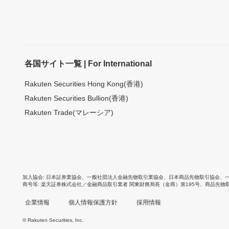
各国サイト一覧 | For International
Rakuten Securities Hong Kong(香港)
Rakuten Securities Bullion(香港)
Rakuten Trade(マレーシア)
加入協会
日本証券業協会
、
一般社団法人金融先物取引業協会
、
日本商品先物取引協会
、
商号等
楽天証券株式会社／金融商品取引業者 関東財務局長（金商）第195号、商品先物
企業情報
個人情報保護方針
採用情報
© Rakuten Securities, Inc.